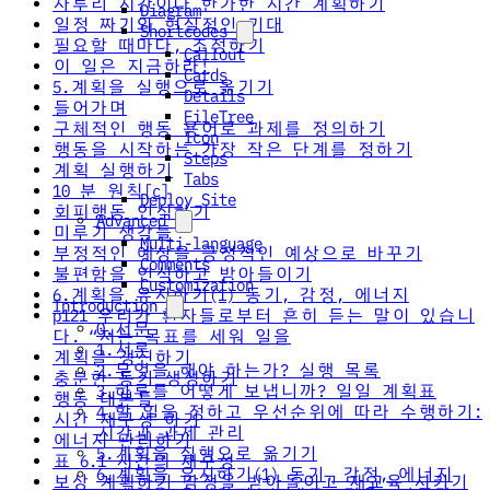
자투리 시간이나 한가한 시간 계획하기
Diagram
일정 짜기와 현실적인 기대
Shortcodes
필요할 때마다, 조정하기
Callout
이 일은 지금하라!
Cards
5.계획을 실행으로 옮기기
Details
들어가며
FileTree
구체적인 행동 용어로 과제를 정의하기
Icon
행동을 시작하는 가장 작은 단계를 정하기
Steps
계획 실행하기
Tabs
10 분 원칙[c]
Deploy Site
회피행동 인식하기
Advanced
미루기 생각들
Multi-language
부정적인 예상을 긍정적인 예상으로 바꾸기
Comments
불편함을 인식하고 받아들이기
Customization
6.계획을 유지하기(1) 동기, 감정, 에너지
Introduction
p121 우리가 환자들로부터 흔히 듣는 말이 있습니
0.서문
다. “저는 목표를 세워 일을
1.서론
계획을 갱신하기
2.무엇을 해야 하는가? 실행 목록
충분한 동기 생성하기
3.하루를 어떻게 보냅니까? 일일 계획표
행동 대본들
4.할 일을 정하고 우선순위에 따라 수행하기:
시간 재구성 하기
시간과 과제 관리
에너지 관리하기
5.계획을 실행으로 옮기기
표 6.1 시간의 재구성
6.계획을 유지하기(1) 동기, 감정, 에너지
보상 계획하기 감정을 받아들이고 재교육 시키기