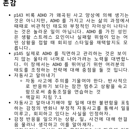
존감
p143 비록 ADHD 가 왜곡된 사고 양상에 의해 생기는
것은 아니지만, ADHD 를 가지고 사는 삶의 과정에
때때로 비관적인 태도와 부정적인 자아상이 나타나
는 것은 놀라운 일이 아닙니다. ADHD 를 가진 성인
은 생활 스트레스 요인이나 실패할 위험이 있는 어
떤 상황을 접할 때 회피성 스타일을 채택할지도 모
릅니다.
p145 실제로 ADHD 를 직면하고 관리하는 것은 보이
지 않는 울타리 너머로 나아가려는 노력을 대변합
다. 이 장에서는 ADHD 를 뛰어넘기 위한 여러분의
태도를 조정하는 전략에 대해 중점을 둘 것 입니다
자동사고 알아내기
자동 사고에 주의를 기울여야 한다. 반사적으
로 반응하기 보다는 잠깐 멈추고 상황을 숙고
함으로써 충동조절을 연습하는 것
책갈피 지침 7.1
자동사고 알아내기해야 할 일에 대한 불편함을 포
하는 감정의 변화나 부정적 자동사고를 통해서 일
미루고, 회피하고 있다는 사실을 인정하자.
감정 반응을 일으키는 상황, 일, 사건에 대해 한걸
음 물러나 생각하고 이를 알아채자.