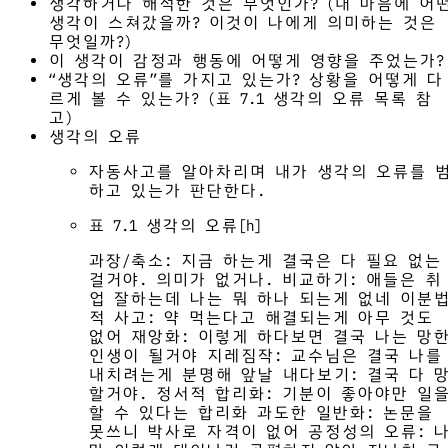
생각하거나 해석한 것은 무엇인가? (내 마음에 어
생각이 스쳐갔을까? 이것이 나에게 의미하는 것은
무엇일까?)
이 생각이 감정과 행동에 어떻게 영향을 주었는가?
“생각의 오류”를 가지고 있는가? 상황을 어떻게 다
르게 볼 수 있는가? (표 7.1 생각의 오류 목록 참
고)
생각의 오류
자동사고를 알아차리며 내가 생각의 오류를 
하고 있는가 판단한다.
표 7.1 생각의 오류[h]
과장/축소: 지금 하는게 결국은 다 필요 없는
걸거야. 의미가 없거나. 비교하기: 애들은 취
업 잘하는데 나는 뭐 하나 되는게 없네 이분
적 사고: 약 먹는다고 해결되는게 아무 것도
없어 재앙화: 이렇게 하다보면 결국 나는 망
인생이 될거야 지레짐작: 교수님은 결국 나를
내치려는게 분명해 앞날 내다보기: 결국 다 
할거야. 정서적 합리화: 기분이 좋아야만 일
할 수 있다는 합리화 과도한 일반화: 논문을
못쓰니 박사로 자격이 없어 공정성의 오류: 