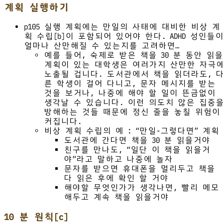
계획 실행하기
p105 실행 계획에는 만일의 사태에 대비한 비상 계
획 수립[b]이 포함되어 있어야 한다. ADHD 성인들
얼마나 산만해질 수 있는지를 고려하면…
예를 들어, 숙제로 받은 책을 30 분 동안 읽을
계획이 있는 대학생은 여러가지 산만한 자극
노출될 겁니다. 도서관에서 책을 읽더라도, 
른 학생이 걸어 다니고, 문자 메시지를 받는
것을 보거나, 나중에 해야 할 일이 뜬금없이
생각날 수 있습니다. 이런 의도치 않은 집중
방해하는 것들 때문에 정신 줄을 놓칠 위험이
커집니다.
비상 계획 수립의 예 : “만일-그렇다면” 계획
도서관에 간다면 책을 30 분 읽을거야
친구를 만나도, “일단 이 책을 읽을거
야”라고 말하고 나중에 놀자
문자를 받으면 휴대폰을 멀리두고 책을
다 읽은 후에 확인 할 거야
해야할 무엇인가가 생각나면, 빨리 메모
해두고 계속 책을 읽을거야
10 분 원칙[c]