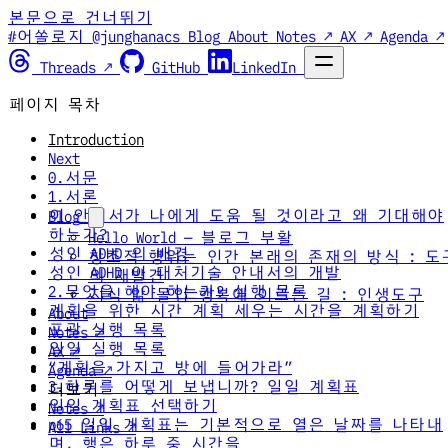
본문으로 건너뛰기
#어쏠로지 @junghanacs
Blog
About
Notes ↗
AX ↗
Agenda ↗
Threads ↗
GitHub
LinkedIn
페이지 목차
Introduction
Next
0.서문
1.서론
이 안내서가 나에게 도움 될 것이라고 왜 기대해야
Blog
하는가?
Hello World — 블로그 부활
성인 ADHD 의 배경
창조적 행위는 인간 본래의 존재의 방식 : 도
성인 ADHD 이 대처기술 안내서의 개발
의 재발견
2.무엇을 해야 하는가? 실행 목록
지식 앎 몰입 행복에 이르는 길 : 인생도구
계획을 위한 시간 계획 세우는 시간을 계획하기
About
포괄 실행 목록
Notes ↗
일일 실행 목록
AX ↗
“계획을 가지고 방에 들어가라”
Agenda ↗
3.하루를 어떻게 보냅니까? 일일 계획표
더보기
일일 계획표 선택하기
Notes ↗
p65 일일 계획표는 기본적으로 열은 날짜를 나타내
All Links ↗
며, 행은 하루 중 시간을