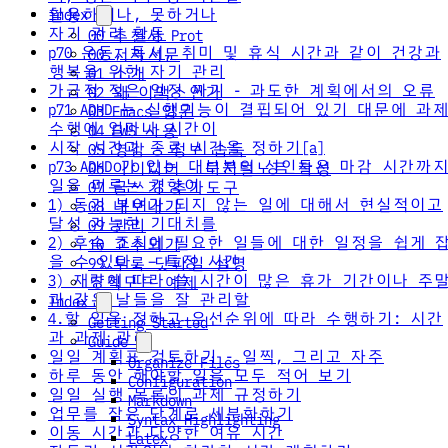
index
활용하거나, 못하거나
자기 관리 활동
00 추천사 Prot
p70 운동, 독서, 취미 및 휴식 시간과 같이 건강과
00 저자서문
행복을 위한 자기 관리
01 소개
가급적 적은 일정 짜기 - 과도한 계획에서의 오류
02 왜 이맥스인가
p71 ADHD 는 실행기능이 결핍되어 있기 대문에 과
03 Emacs 입문
수행에 얼마나 시간이
04 EWS 사용
시작 시간과 종료 시간을 정하기[a]
05 영감 - 정보 습득
p73 ADHD 가 있는 대부분의 성인들은 마감 시간까
06 아이디어 - 디지털노트 작성
일을 미루는 경향이
07 글쓰기 추가도구
1) 동기 부여가 되지 않는 일에 대해서 현실적이고
08 내보내기
달성 가능한 기대치를
09 관리
2) 후속 조치에 필요한 일들에 대한 일정을 쉽게 
10 고수되기
을 수 있다. – 특정 시간
99 부록 닷파일 설명
3) 재량에 따라 쓸 시간이 많은 휴가 기간이나 주
조직모드 예제
과 같은 날들을 잘 관리할
Index
4.할 일을 정하고 우선순위에 따라 수행하기: 시간
Getting Started
과 과제 관리
Guide
일일 계획표 검토하기 - 일찍, 그리고 자주
Organize Files
하루 동안 해야할 일을 모두 적어 보기
Configuration
일일 실행 목록의 과제 규정하기
Markdown
업무를 작은 단계로 세분화하기
Syntax Highlighting
이동 시간과 다양한 여유 시간
Latex