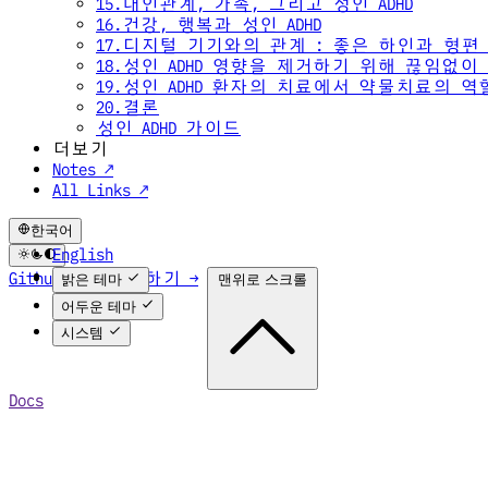
15.대인관계, 가족, 그리고 성인 ADHD
16.건강, 행복과 성인 ADHD
17.디지털 기기와의 관계 : 좋은 하인과 형편
18.성인 ADHD 영향을 제거하기 위해 끊임없
19.성인 ADHD 환자의 치료에서 약물치료의 역
20.결론
성인 ADHD 가이드
더보기
Notes ↗
All Links ↗
한국어
English
한국어
Github에서 편집하기 →
맨위로 스크롤
밝은 테마
어두운 테마
시스템
Docs