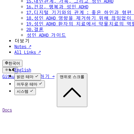
15.대인관계, 가족, 그리고 성인 ADHD
16.건강, 행복과 성인 ADHD
17.디지털 기기와의 관계 : 좋은 하인과 형편
18.성인 ADHD 영향을 제거하기 위해 끊임없
19.성인 ADHD 환자의 치료에서 약물치료의 역
20.결론
성인 ADHD 가이드
더보기
Notes ↗
All Links ↗
한국어
English
한국어
Github에서 편집하기 →
맨위로 스크롤
밝은 테마
어두운 테마
시스템
Docs