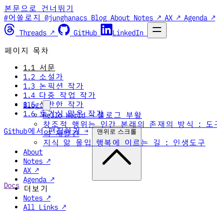
본문으로 건너뛰기
#어쏠로지 @junghanacs
Blog
About
Notes ↗
AX ↗
Agenda ↗
Threads ↗
GitHub
LinkedIn
페이지 목차
1.1 서문
1.2 소설가
1.3 논픽션 작가
1.4 다중 작업 작가
1.5 산만한 작가
Blog
1.6 호기심 많은 작가
Hello World — 블로그 부활
창조적 행위는 인간 본래의 존재의 방식 : 도
Github에서 편집하기 →
맨위로 스크롤
의 재발견
지식 앎 몰입 행복에 이르는 길 : 인생도구
About
Notes ↗
AX ↗
Agenda ↗
Docs
더보기
Notes ↗
All Links ↗