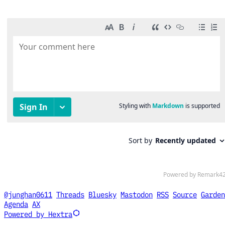
@junghan0611
Threads
Bluesky
Mastodon
RSS
Source
Garden
Agenda
AX
Powered by Hextra