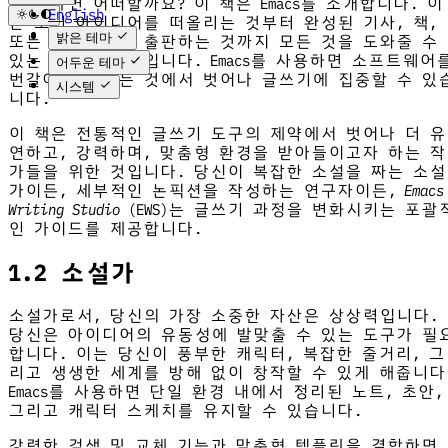
수 있다면 어떠할까요? 이 책은 Emacs를 소개합니다. 이
English
는 초기 아이디어를 떠올리는 것부터 완성된 기사, 책,
한국어
밝은 테마
또는 웹사이트를 출판하는 것까지 모든 것을 도와줄 수
있는 강력한 도구입니다. Emacs를 사용하면 소프트웨어
어두운 테마
번갈아 사용하는 것에서 벗어나 글쓰기에 집중할 수 있
시스템
니다.
이 책은 전통적인 글쓰기 도구의 제약에서 벗어나 더 유
연하고, 강력하며, 맞춤형 환경을 받아들이고자 하는 작
가들을 위한 것입니다. 당신이 복잡한 소설을 짜는 소설
가이든, 세부적인 논픽션을 작성하는 연구자이든,
Emacs
Writing Studio
(EWS)는 글쓰기 과정을 변화시키는 포괄
인 가이드를 제공합니다.
1.2 소설가
소설가로서, 당신의 가장 소중한 자산은 상상력입니다.
당신은 아이디어의 유동성에 발맞출 수 있는 도구가 필
합니다. 이는 당신이 풍부한 캐릭터, 복잡한 줄거리, 그
리고 생생한 세계를 방해 없이 창작할 수 있게 해줍니다
Emacs를 사용하면 단일 환경 내에서 정리된 노트, 초안,
그리고 캐릭터 스케치를 유지할 수 있습니다.
강력한 검색 및 교체 기능과 맞춤형 템플릿을 결합하면,