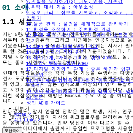
7.계획을 유지하기(2) 태도, 믿음, 자존감
01 소개
8.위탁 대처 기술 : 아웃소싱
9.정보 관리 : 정보를 기록하고, 조직하고 , 
리하기
1.1 서문
10.물품 관리 : 물건을 체계적으로 관리하기
11.환경을 조절하기 : 주변환경 관리
지난 5천 년 동안, 글쓰기는 점토판과 돌에 새기는 것에
12.문제 관리: 세상을 다루기 위해 기술들을 
서부터 종이, 컴퓨터, 그리고 최근에는 인공지능으로 옮
으기
겨왔습니다. 전자 글쓰기가 등장하기 전에는 저자가 필
13.ADHD 학생의 대학 생활 관리
로 한 것은 노트북, 펜, 그리고 타자기뿐이었습니다. 디
14.ADHD 환자의 직장 관리
지털 시대에 저자가 되는 것은, 많은 면에서 점토, 돌,
15.대인관계, 가족, 그리고 성인 ADHD
또는 종이 시절보다 더 복잡합니다.
16.건강, 행복과 성인 ADHD
17.디지털 기기와의 관계 : 좋은 하인과 형편
현대의 작가들은 종종 각각 특정 기능을 수행하는 다양
는 주인
전자 도구들에 압도당합니다. 정보는 여러 플랫폼에 흩
18.성인 ADHD 영향을 제거하기 위해 끊임없이
져 있고, 호환되지 않는 형식으로 저장되어 있어 복잡하
력하기
고 시간이 많이 소요되는 글쓰기 과정을 초래합니다. 이
19.성인 ADHD 환자의 치료에서 약물치료의 역
러한 복잡성에서의 해방은 Emacs의 주요 이점 중 하나입
20.결론
니다.
성인 ADHD 가이드
더보기
안타깝게도, 앞서 언급한 단락은 많은 학생, 저자, 연구
Notes ↗
자 및 다른 작가들이 자신의 워크플로우를 관리하는 방
All Links ↗
을 설명하고 있습니다. 만약 당신이 이와 다르게 할 수
있고, 아이디어에서 출판까지 동일한 프로그램을 사용할
한국어