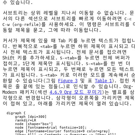
수 있습니다.
서브트리는 상위 레벨을 지나서 이동할 수 없습니다. 문
서의 다른 섹션으로 서브트리를 빠르게 이동하려면
C-c
(
)를 사용하세요. 이 명령은 서브트리를 
C-w
org-refile
동할 제목을 묻고, 그에 따라 이동합니다.
커서가 제목에 있을 때 Tab 키를 누르면 텍스트가 접힙
다. 반복적으로
를 누르면 하위 제목이 표시되고 
<tab>
시 전체 텍스트가 표시됩니다. 전체 문서를 접으려면
Shift 키를 추가하세요.
를 누르면 전체 버퍼가
S-<tab>
접히고, 1단계 제목만 표시됩니다.
를 한 번 더
S-<tab>
누르면 제목이 표시되고, 두 번째로 누르면 모든 텍스트
가 표시됩니다.
키로 이러한 모드를 계속해서 
S-<tab>
환할 수 있습니다(그림
Figure 3
및 표
Table 1
). 접힌 
목은 줄 끝에 있는 점들(…)로 인식할 수 있습니다. Org-
Modern 패키지(섹션
4.6.9 Org 모드 꾸미기
)는 별표를 삼
각형으로 변경합니다. 삼각형이 오른쪽을 가리키면 제목
이 접혀 있고, 아래를 가리키면 제목이 열려 있습니다.
  digraph {

      graph [dpi=300]

      rankdir=LR

      node [shape="box"]

      node [fontname=Arial fontsize=10];

      edge [fontname=Courier fontsize=9 color=gray]

      "Show All" -> Contents -> Overview -> "Show All"
