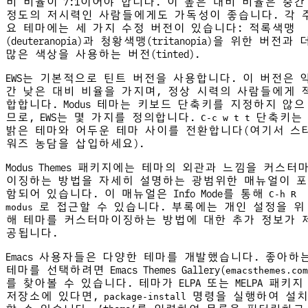
비 비율이 7:1이어야 합니다. 이 높은 대비 비율은 중간
정도의 저시력인 사람들에게도 가독성이 좋습니다. 각 
요 테마에는 세 가지 수정 버전이 있습니다: 적록색맹
(deuteranopia)과 청황색맹(tritanopia)을 위한 버전과 
많은 색상을 사용하는 버전(tinted).
EWS는 기본적으로 틴트 버전을 사용합니다. 이 버전은 
간 낮은 대비 비율을 가지며, 정상 시력의 사람들에게 
합합니다. Modus 테마는 키보드 단축키를 지정하지 않으
므로, EWS는 몇 가지를 정의합니다.
단축키는
C-c w t t
밝은 테마와 어두운 테마 사이를 전환합니다(여기서 스
워즈 농담을 삽입하세요).
Modus Themes 패키지에는 테마의 외관과 느낌을 커스터
이징하는 방법을 자세히 설명하는 광범위한 매뉴얼이 포
함되어 있습니다. 이 매뉴얼은 Info Mode를 통해
C-h R
로 접근할 수 있습니다. 부록에는 개인 설정을 위
modus
해 테마를 커스터마이징하는 방법에 대한 추가 정보가 
공됩니다.
Emacs 사용자들은 다양한 테마를 개발했습니다. 좋아하
테마를 선택하려면 Emacs Themes Gallery(
emacsthemes.com
를 찾아볼 수 있습니다. 테마가 ELPA 또는 MELPA 패키지
저장소에 있다면,
명령을 실행하여 설치
package-install