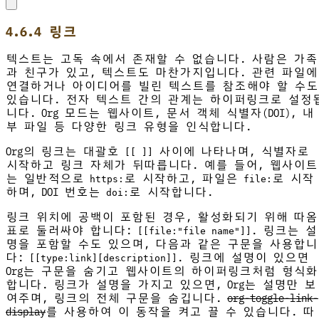
4.6.4 링크
텍스트는 고독 속에서 존재할 수 없습니다. 사람은 가족
과 친구가 있고, 텍스트도 마찬가지입니다. 관련 파일에
연결하거나 아이디어를 빌린 텍스트를 참조해야 할 수도
있습니다. 전자 텍스트 간의 관계는 하이퍼링크로 설정
니다. Org 모드는 웹사이트, 문서 객체 식별자(DOI), 내
부 파일 등 다양한 링크 유형을 인식합니다.
Org의 링크는 대괄호
사이에 나타나며, 식별자로
[[ ]]
시작하고 링크 자체가 뒤따릅니다. 예를 들어, 웹사이트
는 일반적으로
로 시작하고, 파일은
로 시작
https:
file:
하며, DOI 번호는
로 시작합니다.
doi:
링크 위치에 공백이 포함된 경우, 활성화되기 위해 따옴
표로 둘러싸야 합니다:
. 링크는 설
[[file:"file name"]]
명을 포함할 수도 있으며, 다음과 같은 구문을 사용합니
다:
. 링크에 설명이 있으면
[[type:link][description]]
Org는 구문을 숨기고 웹사이트의 하이퍼링크처럼 형식화
합니다. 링크가 설명을 가지고 있으면, Org는 설명만 보
여주며, 링크의 전체 구문을 숨깁니다.
org-toggle-link-
display
를 사용하여 이 동작을 켜고 끌 수 있습니다. 따