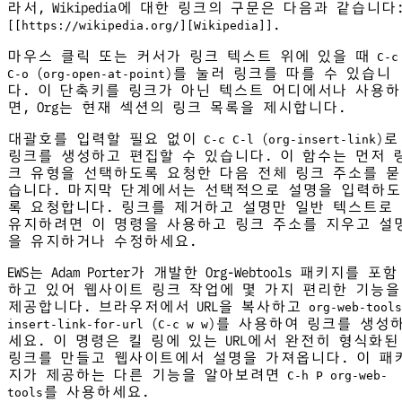
라서, Wikipedia에 대한 링크의 구문은 다음과 같습니다
.
[[https://wikipedia.org/][Wikipedia]]
마우스 클릭 또는 커서가 링크 텍스트 위에 있을 때
C-c
(
)를 눌러 링크를 따를 수 있습니
C-o
org-open-at-point
다. 이 단축키를 링크가 아닌 텍스트 어디에서나 사용하
면, Org는 현재 섹션의 링크 목록을 제시합니다.
대괄호를 입력할 필요 없이
(
)로
C-c C-l
org-insert-link
링크를 생성하고 편집할 수 있습니다. 이 함수는 먼저 
크 유형을 선택하도록 요청한 다음 전체 링크 주소를 묻
습니다. 마지막 단계에서는 선택적으로 설명을 입력하도
록 요청합니다. 링크를 제거하고 설명만 일반 텍스트로
유지하려면 이 명령을 사용하고 링크 주소를 지우고 설
을 유지하거나 수정하세요.
EWS는 Adam Porter가 개발한 Org-Webtools 패키지를 포함
하고 있어 웹사이트 링크 작업에 몇 가지 편리한 기능을
제공합니다. 브라우저에서 URL을 복사하고
org-web-tools
(
)를 사용하여 링크를 생성
insert-link-for-url
C-c w w
세요. 이 명령은 킬 링에 있는 URL에서 완전히 형식화된
링크를 만들고 웹사이트에서 설명을 가져옵니다. 이 패
지가 제공하는 다른 기능을 알아보려면
C-h P org-web-
를 사용하세요.
tools