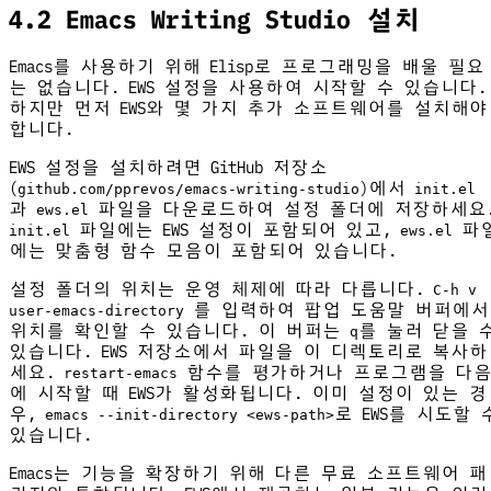
4.2 Emacs Writing Studio 설치
Emacs를 사용하기 위해 Elisp로 프로그래밍을 배울 필요
는 없습니다. EWS 설정을 사용하여 시작할 수 있습니다.
하지만 먼저 EWS와 몇 가지 추가 소프트웨어를 설치해야
합니다.
EWS 설정을 설치하려면 GitHub 저장소
(
)에서
github.com/pprevos/emacs-writing-studio
init.el
과
파일을 다운로드하여 설정 폴더에 저장하세요
ews.el
파일에는 EWS 설정이 포함되어 있고,
파
init.el
ews.el
에는 맞춤형 함수 모음이 포함되어 있습니다.
설정 폴더의 위치는 운영 체제에 따라 다릅니다.
C-h v
를 입력하여 팝업 도움말 버퍼에서
user-emacs-directory
위치를 확인할 수 있습니다. 이 버퍼는
를 눌러 닫을 
q
있습니다. EWS 저장소에서 파일을 이 디렉토리로 복사하
세요.
함수를 평가하거나 프로그램을 다
restart-emacs
에 시작할 때 EWS가 활성화됩니다. 이미 설정이 있는 경
우,
로 EWS를 시도할 
emacs --init-directory <ews-path>
있습니다.
Emacs는 기능을 확장하기 위해 다른 무료 소프트웨어 패