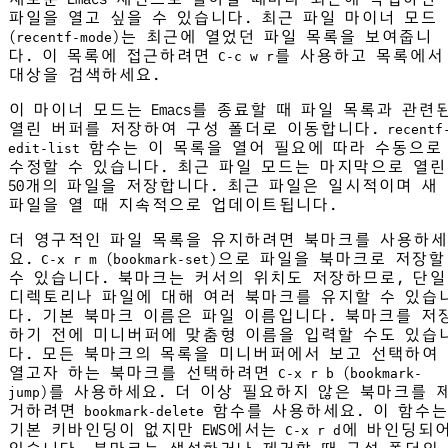
파일을 열고 싶을 수 있습니다. 최근 파일 마이너 모드
(
)는 최근에 열었던 파일 목록을 보여줍니
recentf-mode
다. 이 목록에 접근하려면
를 사용하고 목록에서
C-c w r
대상을 검색하세요.
이 마이너 모드는 Emacs를 종료할 때 파일 목록과 관련
열린 버퍼를 저장하여 구성 폴더로 이동합니다.
recentf
함수는 이 목록을 열어 필요에 따라 수동으로
edit-list
수정할 수 있습니다. 최근 파일 모드는 마지막으로 열린
50개의 파일을 저장합니다. 최근 파일은 일시적이며 새
파일을 열 때 지속적으로 업데이트됩니다.
더 영구적인 파일 목록을 유지하려면 북마크를 사용하세
요.
(
)으로 파일을 북마크로 저장할
C-x r m
bookmark-set
수 있습니다. 북마크는 커서의 위치도 저장하므로, 단일
디렉토리나 파일에 대해 여러 북마크를 유지할 수 있습
다. 기본 북마크 이름은 파일 이름입니다. 북마크를 저
하기 전에 미니버퍼에 맞춤형 이름을 입력할 수도 있습
다. 모든 북마크의 목록을 미니버퍼에서 보고 선택하여
열고자 하는 북마크를 선택하려면
(
C-x r b
bookmark-
)를 사용하세요. 더 이상 필요하지 않은 북마크를 
jump
거하려면
함수를 사용하세요. 이 함수는
bookmark-delete
기본 키바인딩이 없지만 EWS에서는
에 바인딩되
C-x r d