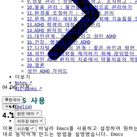
9.정보 관리 : 정보를 기록하고, 조직하고 ,
10.물품 관리 : 물건을 체계적으로 관리하기
11.환경을 조절하기 : 주변환경 관리
12.문제 관리: 세상을 다루기 위해 기술들을
13.ADHD 학생의 대학 생활 관리
14.ADHD 환자의 직장 관리
15.대인관계, 가족, 그리고 성인 ADHD
16.건강, 행복과 성인 ADHD
17.디지털 기기와의 관계 : 좋은 하인과 형편
18.성인 ADHD 영향을 제거하기 위해 끊임없
19.성인 ADHD 환자의 치료에서 약물치료의 역
20.결론
성인 ADHD 가이드
더보기
Notes ↗
04 EWS 사용
All Links ↗
04 EWS 사용
한국어
English
한국어
4.1 서론
밝은 테마
어두운 테마
이전 장에서는 바닐라 Emacs를 사용하고 설정하여 원하
시스템
대로 동작하게 만드는 방법을 설명했습니다.
Emacs