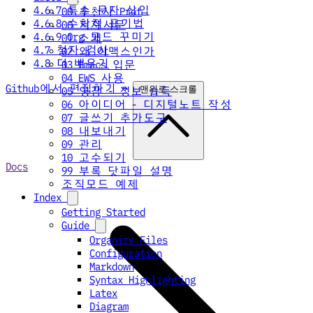
4.6.7 특수 문자 삽입
00 추천사 Prot
4.6.8 수학적 표기법
00 저자서문
4.6.9 Org 모드 꾸미기
01 소개
4.7 철자 검사
02 왜 이맥스인가
4.8 더 배우기
03 Emacs 입문
04 EWS 사용
Github에서 편집하기 →
맨위로 스크롤
05 영감 - 정보 습득
06 아이디어 - 디지털노트 작성
07 글쓰기 추가도구
08 내보내기
09 관리
10 고수되기
Docs
99 부록 닷파일 설명
조직모드 예제
Index
Getting Started
Guide
Organize Files
Configuration
Markdown
Syntax Highlighting
Latex
Diagram