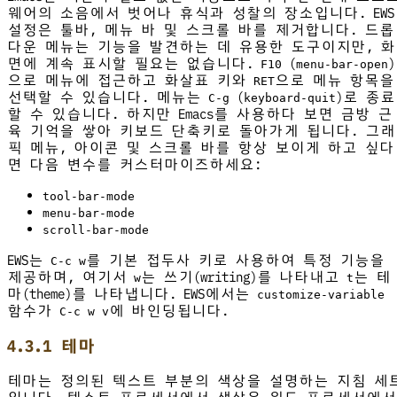
웨어의 소음에서 벗어나 휴식과 성찰의 장소입니다. EWS
설정은 툴바, 메뉴 바 및 스크롤 바를 제거합니다. 드롭
다운 메뉴는 기능을 발견하는 데 유용한 도구이지만, 화
면에 계속 표시할 필요는 없습니다.
(
)
F10
menu-bar-open
으로 메뉴에 접근하고 화살표 키와
으로 메뉴 항목을
RET
선택할 수 있습니다. 메뉴는
(
)로 종료
C-g
keyboard-quit
할 수 있습니다. 하지만 Emacs를 사용하다 보면 금방 근
육 기억을 쌓아 키보드 단축키로 돌아가게 됩니다. 그래
픽 메뉴, 아이콘 및 스크롤 바를 항상 보이게 하고 싶다
면 다음 변수를 커스터마이즈하세요:
tool-bar-mode
menu-bar-mode
scroll-bar-mode
EWS는
를 기본 접두사 키로 사용하여 특정 기능을
C-c w
제공하며, 여기서
는 쓰기(writing)를 나타내고
는 테
w
t
마(theme)를 나타냅니다. EWS에서는
customize-variable
함수가
에 바인딩됩니다.
C-c w v
4.3.1 테마
테마는 정의된 텍스트 부분의 색상을 설명하는 지침 세