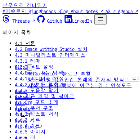
본문으로 건너뛰기
#어쏠로지 @junghanacs
Blog
About
Notes ↗
AX ↗
Agenda ↗
Threads ↗
GitHub
LinkedIn
페이지 목차
4.1 서론
4.2 Emacs Writing Studio 설치
4.3 미니멀리스트 인터페이스
4.3.1 테마
4.3.2 폰트 설정
Blog
4.4 Emacs 기능 탐색
Hello World — 블로그 부활
4.4.1 미니버퍼 완성
창조적 행위는 인간 본래의 존재의 방식 : 도
4.4.2 키보드 단축키
지식 앎 몰입 행복에 이르는 길 : 인생도구
4.4.3 도움말 찾기
About
4.5 최근 파일 및 북마크
Notes ↗
4.6 Org 모드 소개
AX ↗
4.6.1 문서 구조
Agenda ↗
4.6.2 텍스트 서식
더보기
4.6.3 목록
Notes ↗
4.6.4 링크
All Links ↗
4.6.5 이미지
index
4.6.6 표