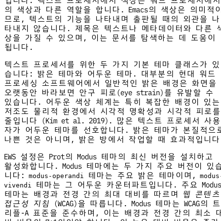
입니다. 텍스트 프로세서에서 색상은 워드 프로세서에서
의 색상과 다른 역할을 합니다. Emacs의 색상은 의미적
므로, 텍스트의 기능을 나타내며 출판될 때의 외관을 나
타내지 않습니다. 제목은 텍스트나 메타데이터와 다른 
상을 가질 수 있으며, 이는 문서를 탐색하는 데 도움이
됩니다.
텍스트 프로세서를 위한 두 가지 기본 테마 클래스가 있
습니다: 밝은 테마와 어두운 테마. 대부분의 현대 워드
프로세싱 소프트웨어에서 일반적인 밝은 배경은 화면을
오랫동안 바라보면 안구 피로(eye strain)를 유발할 수
있습니다. 어두운 색상 체계는 특히 복잡한 배경이 있는
저조도 물리적 환경에서 시각적 명확성과 시각적 피로를
줄입니다 (Kim et al. 2019). 많은 텍스트 프로세서 사용
자가 어두운 테마를 선호합니다. 밝은 테마가 본질적으
나쁜 것은 아니며, 밝은 방에서 작업할 때 효과적입니다
EWS 설정은 Prot의 Modus 테마의 최신 버전을 설치하고
활성화합니다. Modus 테마에는 두 가지 주요 버전이 있
니다:
테마는 주요 밝은 테마이며,
modus-operandi
modus
테마는 그 어두운 카운터파트입니다. 주요 Modu
vivendi
테마는 배경과 전경 간의 최대 대비를 따르며
웹 콘텐츠
접근성 지침
(WCAG)을 따릅니다. Modus 테마는 WCAG의 트
리플-A 표준을 준수하며, 이는 배경과 전경 간의 최소 