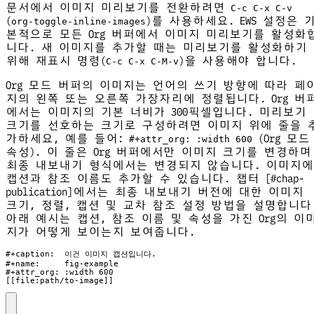
문서에서 이미지 미리보기를 전환하려면
C-c C-x C-v
(
)를 사용하세요. EWS 설정은 
org-toggle-inline-images
본적으로 모든 Org 버퍼에서 이미지 미리보기를 활성화
니다. 새 이미지를 추가할 때는 미리보기를 활성화하기
위해 재표시 명령(
)을 사용해야 합니다.
C-c C-x C-M-v
Org 모드 버퍼의 이미지는 언어의 쓰기 방향에 따라 페
지의 왼쪽 또는 오른쪽 가장자리에 정렬됩니다. Org 버
에서는 이미지의 기본 너비가 300픽셀입니다. 미리보기
크기를 선호하는 크기로 구성하려면 이미지 위에 줄을 
가하세요, 예를 들어:
(Org 모드
#+attr_org: :width 600
속성). 이 줄은 Org 버퍼에서만 이미지 크기를 변경하며
최종 내보내기 형식에서는 변경되지 않습니다. 이미지에
캡션과 참조 이름도 추가할 수 있습니다. 챕터 [#chap-
publication]에서는 최종 내보내기 버전에 대한 이미지
크기, 정렬, 캡션 및 교차 참조 설정 방법을 설명합니다
아래 예시는 캡션, 참조 이름 및 속성을 가진 Org의 이
지가 어떻게 보이는지 보여줍니다.
[[file:path/to-image]]