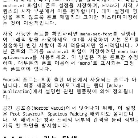
파일에 폰트 설정을 저장하며, Emacs가 시작 
custom.el
퀀스의 시작 부분에서 이를 평가합니다. 테마 설정에 영
향을 주지 않도록 폰트 패밀리와 크기만 커스터마이징하
는 것이 이상적입니다.
사용 가능한 폰트를 확인하려면
를 실행하
menu-set-font
여 그래픽 창을 사용하세요. GUI를 사용하여 기본 폰트
설정하면 변경 사항이 즉시 적용되지만 일시적입니다. 
본 폰트와 크기를
파일에 저장하려면
custom.el
menu-bar
를 사용하세요. 이 방법은 기본 폰트만 수
options-save
하며, 대부분의 폰트 이름에서 ‘mono’로 표시되는 고정
폭 폰트여야 합니다.
Emacs의 폰트는 최종 출판 버전에서 사용되는 폰트가 아
닙니다. 최종 제품의 타이포그래피는 챕터 [#chap-
publication]에서 설명한 관련 템플릿에 의해 정의됩니
다.
공간 공포증(horror vacui)에서 벗어나기 위해, 이 설정
은 Prot Stavrou의 Spacious Padding 패키지도 설치합니
다. 이 패키지는 창과 프레임 내부의 간격을 늘려 심벌
가득 찬 화면을 방지합니다.