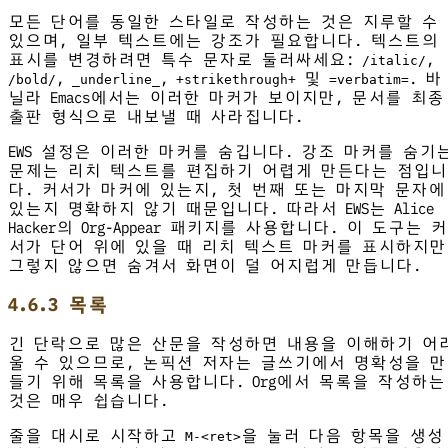
모든 단어를 동일한 스타일로 작성하는 것은 지루할 수
있으며, 일부 텍스트에는 강조가 필요합니다. 텍스트의
표시를 변경하려면 특수 문자로 둘러싸세요:
,
/italic/
,
,
및
. 바
/bold/
_underline_
+strikethrough+
=verbatim=
닐라 Emacs에서는 이러한 마커가 보이지만, 문서를 최종
출판 형식으로 내보낼 때 사라집니다.
EWS 설정은 이러한 마커를 숨깁니다. 강조 마커를 숨기
문제는 리치 텍스트를 편집하기 어렵게 만든다는 점입니
다. 커서가 마커에 있는지, 첫 번째 또는 마지막 문자에
있는지 명확하지 않기 때문입니다. 따라서 EWS는 Alice
Hacker의 Org-Appear 패키지를 사용합니다. 이 도구는 커
서가 단어 위에 있을 때 리치 텍스트 마커를 표시하지만
그렇지 않으면 숨겨서 화면이 덜 어지럽게 만듭니다.
4.6.3 목록
긴 단락으로 많은 산문을 작성하면 내용을 이해하기 어
울 수 있으므로, 논픽션 저자는 글쓰기에서 명확성을 만
들기 위해 목록을 사용합니다. Org에서 목록을 작성하는
것은 매우 쉽습니다.
줄을 대시로 시작하고
을 눌러 다음 항목을 생성
M-<ret>