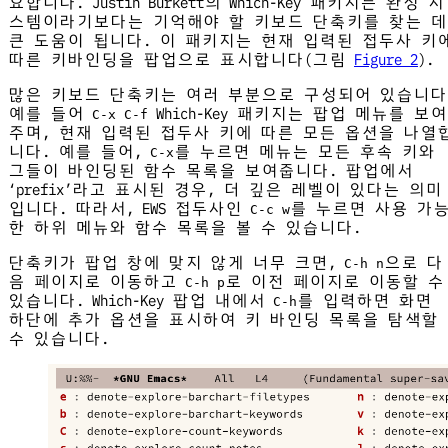
요합니다. Justin Burkett의 Which-Key 패키지는 완성 시
스템이라기보다는 기억해야 할 키보드 단축키를 찾는 데
큰 도움이 됩니다. 이 패키지는 현재 입력된 접두사 키
따른 키바인딩을 팝업으로 표시합니다(그림
Figure 2
).
많은 키보드 단축키는 여러 부분으로 구성되어 있습니다
예를 들어
Which-Key 패키지는 팝업 메뉴를 보여
C-x C-f
주며, 현재 입력된 접두사 키에 따른 모든 옵션을 나열
니다. 예를 들어,
를 누르면 메뉴는 모든 후속 키와
C-x
그들이 바인딩된 함수 목록을 보여줍니다. 팝업에서
‘prefix’라고 표시된 경우, 더 깊은 레벨이 있다는 의미
입니다. 따라서, EWS 접두사인
를 누르면 사용 가
C-c w
한 하위 메뉴와 함수 목록을 볼 수 있습니다.
단축키가 팝업 창에 맞지 않게 너무 크면,
으로 다
C-h n
음 페이지로 이동하고
로 이전 페이지로 이동할 수
C-h p
있습니다. Which-Key 팝업 내에서
를 입력하면 화면
C-h
하단에 추가 옵션을 표시하여 키 바인딩 목록을 탐색할
수 있습니다.