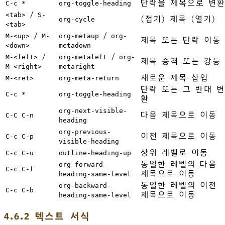
단락을 제목으로 변환
C-c *
org-toggle-heading
/
<tab>
S-
(접기) 제목 (열기)
org-cycle
<tab>
/
/
M-<up>
M-
org-metaup
org-
제목 또는 단락 이동
<down>
metadown
/
/
M-<left>
org-metaleft
org-
제목 승격 또는 강등
M-<right>
metaright
새로운 제목 삽입
M-<ret>
org-meta-return
단락 또는 그 반대 변
C-c *
org-toggle-heading
환
org-next-visible-
다음 제목으로 이동
C-C C-n
heading
org-previous-
이전 제목으로 이동
C-c C-p
visible-heading
상위 레벨로 이동
C-c C-u
outline-heading-up
동일한 레벨의 다음
org-forward-
C-c C-f
제목으로 이동
heading-same-level
동일한 레벨의 이전
org-backward-
C-c C-b
제목으로 이동
heading-same-level
4.6.2 텍스트 서식