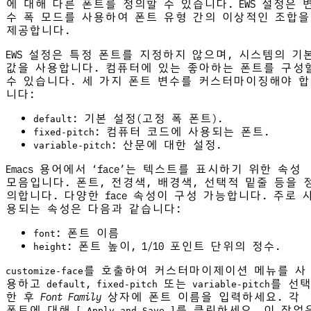
에 대해 다른 폰트를 정의할 수 있습니다. EWS 설정은 
수 폭 모드를 사용하여 폰트 유형 간의 이상적인 조합을
제공합니다.
EWS 설정은 특정 폰트를 지정하지 않으며, 시스템의 기
값을 사용합니다. 컴퓨터에 있는 좋아하는 폰트를 구성
수 있습니다. 세 가지 폰트 변수를 커스터마이징해야 합
니다:
: 기본 설정(고정 폭 폰트).
default
: 컴퓨터 코드에 사용되는 폰트.
fixed-pitch
: 산문에 대한 설정.
variable-pitch
Emacs 용어에서 ‘face’는 텍스트를 표시하기 위한 속성
모음입니다. 폰트, 전경색, 배경색, 선택적 밑줄 등을 
의합니다. 다양한 face 속성이 구성 가능합니다. 주로 
용되는 속성은 다음과 같습니다:
: 폰트 이름
font
: 폰트 높이, 1/10 포인트 단위의 정수.
height
를 호출하여 커스터마이제이션 메뉴를 사
customize-face
용하고
,
또는
를 선택
default
fixed-pitch
variable-pitch
한 후
Font Family
상자에 폰트 이름을 입력하세요. 각
폰트에 대해
를 클릭하세요. 이 작업
[ Apply and Save ]