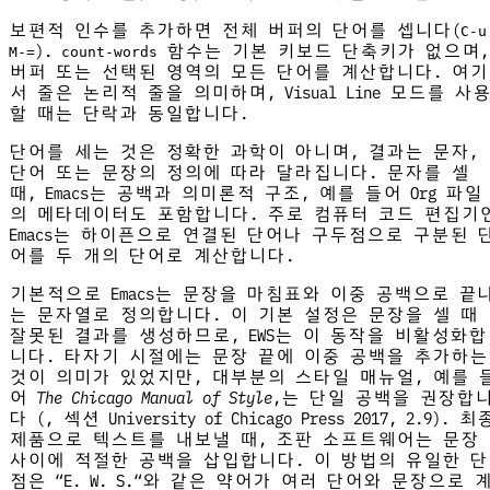
보편적 인수를 추가하면 전체 버퍼의 단어를 셉니다(
C-u
).
함수는 기본 키보드 단축키가 없으며,
M-=
count-words
버퍼 또는 선택된 영역의 모든 단어를 계산합니다. 여기
서 줄은 논리적 줄을 의미하며, Visual Line 모드를 사
할 때는 단락과 동일합니다.
단어를 세는 것은 정확한 과학이 아니며, 결과는 문자,
단어 또는 문장의 정의에 따라 달라집니다. 문자를 셀
때, Emacs는 공백과 의미론적 구조, 예를 들어 Org 파일
의 메타데이터도 포함합니다. 주로 컴퓨터 코드 편집기
Emacs는 하이픈으로 연결된 단어나 구두점으로 구분된 
어를 두 개의 단어로 계산합니다.
기본적으로 Emacs는 문장을 마침표와 이중 공백으로 끝
는 문자열로 정의합니다. 이 기본 설정은 문장을 셀 때
잘못된 결과를 생성하므로, EWS는 이 동작을 비활성화합
니다. 타자기 시절에는 문장 끝에 이중 공백을 추가하는
것이 의미가 있었지만, 대부분의 스타일 매뉴얼, 예를 
어
The Chicago Manual of Style
,는 단일 공백을 권장합
다 (, 섹션 University of Chicago Press 2017, 2.9). 최
제품으로 텍스트를 내보낼 때, 조판 소프트웨어는 문장
사이에 적절한 공백을 삽입합니다. 이 방법의 유일한 단
점은 “E. W. S.“와 같은 약어가 여러 단어와 문장으로 