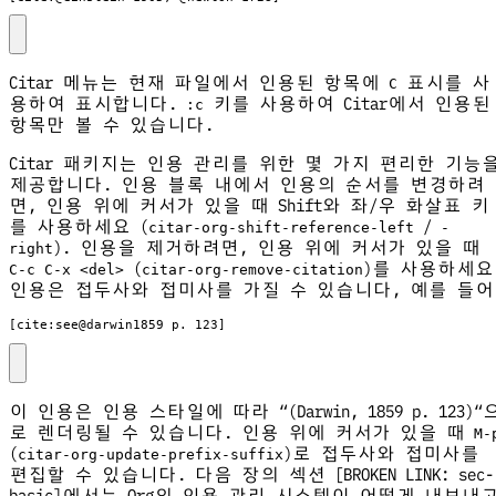
Citar 메뉴는 현재 파일에서 인용된 항목에
표시를 사
C
용하여 표시합니다.
키를 사용하여 Citar에서 인용된
:c
항목만 볼 수 있습니다.
Citar 패키지는 인용 관리를 위한 몇 가지 편리한 기능
제공합니다. 인용 블록 내에서 인용의 순서를 변경하려
면, 인용 위에 커서가 있을 때 Shift와 좌/우 화살표 키
를 사용하세요 (
/
citar-org-shift-reference-left
-
). 인용을 제거하려면, 인용 위에 커서가 있을 때
right
(
)를 사용하세요
C-c C-x <del>
citar-org-remove-citation
인용은 접두사와 접미사를 가질 수 있습니다, 예를 들어
[cite:see@darwin1859 p. 123]
이 인용은 인용 스타일에 따라 “(Darwin, 1859 p. 123)“
로 렌더링될 수 있습니다. 인용 위에 커서가 있을 때
M-
(
)로 접두사와 접미사를
citar-org-update-prefix-suffix
편집할 수 있습니다. 다음 장의 섹션 [BROKEN LINK: sec-
basic]에서는 Org의 인용 관리 시스템이 어떻게 내보내