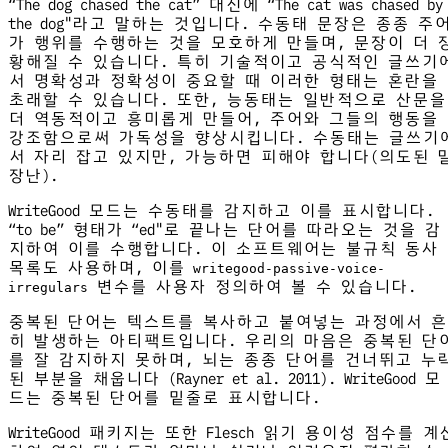
“The dog chased the cat” 대신에 “The cat was chased by
the dog"라고 말하는 것입니다. 수동태 문장은 종종 주
가 행위를 수행하는 것을 모호하게 만들며, 문장이 더 
황해질 수 있습니다. 특히 기술적이고 공식적인 글쓰기
서 명확성과 정확성이 중요할 때 이러한 형태는 혼란을
초래할 수 있습니다. 또한, 능동태는 일반적으로 산문을
더 역동적이고 흥미롭게 만들어, 주어와 그들의 행동을
강조함으로써 가독성을 향상시킵니다. 수동태는 글쓰기
서 자리 잡고 있지만, 가능하면 피해야 합니다(의도된 
장난).
WriteGood 모드는 수동태를 감지하고 이를 표시합니다.
“to be” 형태가 “ed"로 끝나는 단어를 따라오는 것을 감
지하여 이를 수행합니다. 이 소프트웨어는 불규칙 동사
목록도 사용하며, 이를
writegood-passive-voice-
변수를 사용자 정의하여 볼 수 있습니다.
irregulars
중복된 단어는 텍스트를 복사하고 붙여넣는 과정에서 흔
히 발생하는 아티팩트입니다. 우리의 마음은 중복된 단
를 잘 감지하지 못하며, 뇌는 종종 단어를 건너뛰고 누
된 부분을 채웁니다 (Rayner et al. 2011). WriteGood 모
드는 중복된 단어를 밑줄로 표시합니다.
WriteGood 패키지는 또한 Flesch 읽기 용이성 점수를 계