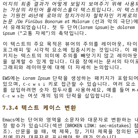
이지의 최종 결과가 어떻게 보일지 보여주기 위해 사용
는 가상의 라틴어 플레이스홀더 텍스트입니다. 이 텍스
는 기원전 45년에 로마의 정치가이자 철학자인 키케로의
논문 /De Finibus Bonorum et Malorum
(선과 악의 극단)
서 유래되었습니다. 첫 두 단어(
lorem ipsum
)는
dolorem
ipsum
(“고통 자체”)의 축약입니다.
이 텍스트의 주요 목적은 뷰어의 주의를 레이아웃, 타이
포그래피 및 시각적 요소에 집중시키는 것입니다. 이 패
키지는 텍스트의 의미에 주의를 빼앗기지 않고 레이아웃
을 설계할 수 있게 합니다. 다음 장에서는 문서의 타이
그래피와 레이아웃에 대해 더 자세히 논의합니다.
EWS에는
Lorem Ipsum
단락을 생성하는 패키지가 포함되
있으며,
키로 접근할 수 있습니다. 여러 요소
C-c w s i
를 삽입하려면 숫자 접두사를 사용하세요, 예를 들어
M-
는 여섯 개의 임의 단락을 삽입합니다.
C-c w s
7.3.4 텍스트 케이스 변환
Emacs에는 단어와 영역을 소문자와 대문자로 변환하는 
장 함수가 있습니다(섹션 [BROKEN LINK: sec-mistakes] 
조). 산문을 쓸 때, 책 제목, 장, 기타 제목을 정의된 
칙에 따라 대문자로 표시해야 할 때가 있습니다.