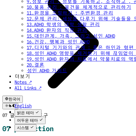
9.정보 관리 : 정보를 기록하고, 조직하고 ,
10.물품 관리 : 물건을 체계적으로 관리하기
11.환경을 조절하기 : 주변환경 관리
12.문제 관리: 세상을 다루기 위해 기술들을
13.ADHD 학생의 대학 생활 관리
14.ADHD 환자의 직장 관리
15.대인관계, 가족, 그리고 성인 ADHD
16.건강, 행복과 성인 ADHD
17.디지털 기기와의 관계 : 좋은 하인과 형편
18.성인 ADHD 영향을 제거하기 위해 끊임없
19.성인 ADHD 환자의 치료에서 약물치료의 역
20.결론
성인 ADHD 가이드
더보기
Notes ↗
All Links ↗
한국어
English
한국어
밝은 테마
07 글쓰기 추가도구
어두운 테마
07 production
시스템