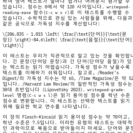
하여 영어 텍스트가 얼마나 쉽거나 어려운지 평가할 수
있습니다. 점수는 0에서 약 120 사이입니다.
writegood-
함수(
)로 이 테스트를 수행할 수
reading-ease
C-c w s r
있습니다. 수학적으로 관심 있는 사람들을 위해, 다음과
같은 공식으로 가독성 지수를 계산합니다:
\[206.835 - 1.015 \left( \frac{\text{단어}}{\text{문
장}} \right)-84.6\left( \frac{\text{음절}}{\text{단어}
\right)\]
이 테스트는 우리가 직관적으로 알고 있는 것을 확인합
다. 긴 문장(단어당 문장)과 긴 단어(단어당 음절)가 있
는 텍스트는 읽기 어렵습니다. 가독성 점수가 낮을수록
텍스트를 이해하기 쉬워집니다. 참고로, /Reader’s
Digest/의 가독성 지수는 약 65, /Time Magazine/은 약 5
입니다. /Harvard Law Review/의 일반적인 가독성 점수는
30대 초반입니다 (Lipovetsky 2023).
writegood-grade-
명령(
)은 읽기 용이성 점수를 학년 수준
level
C-c w s l
점수로 변환합니다. 이 테스트는 선택한 텍스트를 읽기
위해 필요한 학교 연수를 나타냅니다.
이 장의 Flesch-Kincaid 읽기 용이성 점수는 약 70이고,
학년 수준은 7.5입니다. 이러한 유형의 테스트는 대략적
인 과학이므로 복음으로 받아들이지 마세요. 단어와 문