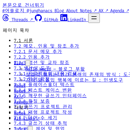
본문으로 건너뛰기
#어쏠로지 @junghanacs
Blog
About
Notes ↗
AX ↗
Agenda ↗
Threads ↗
GitHub
LinkedIn
페이지 목차
7.1 서론
7.2 메모, 인용 및 참조 추가
7.2.1 문서 메모 추가
7.2.2 인용 추가
7.2.3 캡션 및 교차 참조
Blog
7.3 생산성 도구
Hello World — 블로그 부활
7.3.1 프로젝트의 내용 검색
창조적 행위는 인간 본래의 존재의 방식 : 도
7.3.2 약어 확장
지식 앎 몰입 행복에 이르는 길 : 인생도구
7.3.3 플레이스홀더 텍스트
About
7.3.4 텍스트 케이스 변환
Notes ↗
7.3.5 깨끗한 글쓰기 인터페이스
AX ↗
7.3.6 품질 보증
Agenda ↗
7.4 글쓰기 프로젝트 관리
더보기
7.4.1 대형 프로젝트 작성
Notes ↗
7.4.2 단어 수 세기
All Links ↗
7.4.3 글쓰기 상태 추적
index
7.5 버전 제어 및 협업