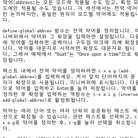
약어(abbrevs)는 모든 모드에 적용될 수도 있고, 특정 
드에만 적용될 수도 있습니다. 이 섹션에서는 전역 약어
만 논의하지만, 동일한 원칙이 모드별 약어에도 적용됩
다.
함수는 전역 약어를 정의합니다. 
define-global-abbrev
니버퍼에서 약어와 그 확장을 입력하면 설정됩니다. 다
에 약어를 입력하면 공백이나 구두점 마크에 의해 확장
니다. 약어를 대문자로 시작하면 확장도 대문자로 됩니
다, 그래서 예제에서 “Ouat"는 “Once upon a time"으로 
장됩니다.
텍스트 내에서 전역 약어를 정의하려면
(
C-x a g
add-
)를 입력하세요. 커서 앞의 단어까지의 문
global-abbrev
자가 확장으로 사용됩니다, 미니버퍼에 표시됩니다. 다
으로 약어를 입력하고 Enter를 눌러 저장합니다. 약어를
정의한 후 확장을 입력하는 역함수는
(
C-x a i g
inverse
)로 활성화됩니다.
add-global-abbrev
약어는 여러 단어 또는 여러 단락의 표준화된 텍스트 섹
션으로 확장될 수 있습니다. 관련 텍스트를 선택하고,
C
로 약어를 정의한 후,
를 눌러 선택을 취소합니
x a g
C-g
다.