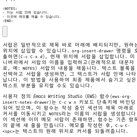
:END:
서랍은 일반적으로 제목 바로 아래에 배치되지만, 원하
위치에 삽입할 수 있습니다.
명령을 
org-insert-drawer
출하면(
), 현재 위치에 서랍을 삽입합니다. 미
C-c C-x d
니버퍼에서 서랍의 이름을 입력하고(관례적으로 대문자
로, 예:
) 서랍의 내용을 채웁니다. 텍스트 블록을
NOTES
선택하고 서랍을 생성하면, 그 텍스트가 서랍 안에 나타
납니다. 이 방법을 사용하여 최종 제품에서 숨기고 싶은
텍스트 부분을 유지할 수도 있습니다.
사용자 정의
Emacs Writing Studio
(EWS) 함수(
ews-org-
)는
키보드 단축키에 바인딩
insert-notes-drawer
C-c w n
되어 있으며, 이 함수는 작성 중인 섹션의 제목 아래로
커서를 이동시키고
라는 이름의 서랍을 생성합니다
NOTES
이 섹션에 이미 메모 서랍이 존재하면, 함수는 기존 항
의 끝에 새 줄을 만듭니다. 메모를 작성한 후,
C-u C-
는 텍스트의 원래 위치로 커서를 되돌려줍니다.
<spc>