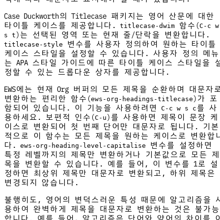
Case Duckworth의 Titlecase 패키지는 영어 산문에 대한
타이틀 케이스를 제공합니다.
함수(
titlecase-dwim
C-c w
)는 선택된 영역 또는 현재 줄/단락을 변환합니다.
s t
변수를 사용자 정의하여 원하는 타이틀
titlecase-style
케이스 스타일을 설정할 수 있습니다. 사용자 정의 메뉴
는 APA 스타일 가이드에 따른 타이틀 케이스 스타일을 
정할 수 있는 드롭다운 상자를 제공합니다.
EWS에는 현재 Org 버퍼의 모든 제목을 순환하며 대문자
변환하는 편리한 함수(
)가 포
ews-org-headings-titlecase
함되어 있습니다. 이 기능을 사용하려면
를 사
C-c w s c
용하세요. 보편적 인수(
)를 사용하면 제목이 문장 케
C-u
이스로 변환되어 첫 번째 단어만 대문자로 됩니다. 기본
적으로 이 함수는 모든 제목을 원하는 케이스로 변환합
다.
변수를 설정하면
ews-org-heading-level-capitalise
특정 레벨까지의 제목만 변환하거나 기본값으로 모든 제
목을 변환할 수 있습니다. 예를 들어, 이 변수를 1로 설
정하면 최상위 제목만 대문자로 변환되고, 하위 제목은
변경되지 않습니다.
불행히도, 영어의 변덕스러운 특성 때문에 알고리즘을 
용하여 완벽하게 제목을 대문자로 변환하는 것은 불가능
합니다. 예를 들어, 알고리즘은 단어와 약어의 차이를 