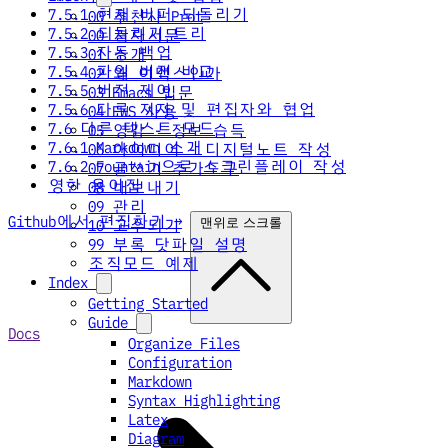
7.5.1 현재 버퍼 되돌리기
00 추천사 Prot
7.5.2 되돌리기 트리
00 저자서문
7.5.3 자동 백업
01 소개
7.5.4 파일 버전 비교
02 왜 이맥스인가
7.5.5 버전 제어
03 Emacs 입문
7.5.6 다른 저자 및 편집자와 협업
04 EWS 사용
7.6 다른 텍스트 모드
05 영감 - 정보 습득
7.6.1 Markdown 소개
06 아이디어 - 디지털노트 작성
7.6.2 Fountain으로 스크린플레이 작성
07 글쓰기 추가도구
영한 용어집
08 내보내기
09 관리
Github에서 편집하기 →
맨위로 스크롤
10 고수되기
99 부록 닷파일 설명
조직모드 예제
Index
Getting Started
Guide
Docs
Organize Files
Configuration
Markdown
Syntax Highlighting
Latex
Diagram