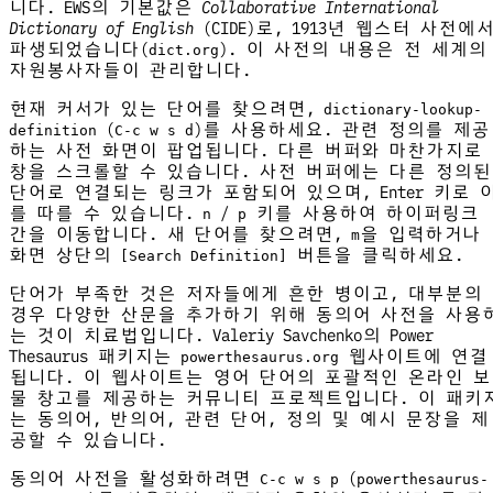
니다. EWS의 기본값은
Collaborative International
Dictionary of English
(CIDE)로, 1913년 웹스터 사전에
파생되었습니다(
). 이 사전의 내용은 전 세계의
dict.org
자원봉사자들이 관리합니다.
현재 커서가 있는 단어를 찾으려면,
dictionary-lookup-
(
)를 사용하세요. 관련 정의를 제공
definition
C-c w s d
하는 사전 화면이 팝업됩니다. 다른 버퍼와 마찬가지로
창을 스크롤할 수 있습니다. 사전 버퍼에는 다른 정의된
단어로 연결되는 링크가 포함되어 있으며, Enter 키로 
를 따를 수 있습니다.
/
키를 사용하여 하이퍼링크
n
p
간을 이동합니다. 새 단어를 찾으려면,
을 입력하거나
m
화면 상단의
버튼을 클릭하세요.
[Search Definition]
단어가 부족한 것은 저자들에게 흔한 병이고, 대부분의
경우 다양한 산문을 추가하기 위해 동의어 사전을 사용
는 것이 치료법입니다. Valeriy Savchenko의 Power
Thesaurus 패키지는
웹사이트에 연결
powerthesaurus.org
됩니다. 이 웹사이트는 영어 단어의 포괄적인 온라인 보
물 창고를 제공하는 커뮤니티 프로젝트입니다. 이 패키
는 동의어, 반의어, 관련 단어, 정의 및 예시 문장을 제
공할 수 있습니다.
동의어 사전을 활성화하려면
(
C-c w s p
powerthesaurus-