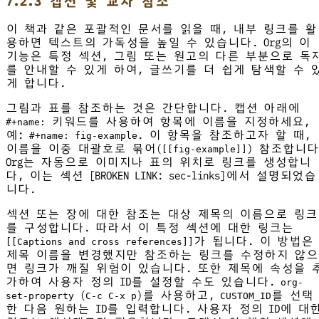
7.2.3 캡션 및 교차 참조
이 책과 같은 포괄적인 문서를 읽을 때, 내부 링크를 활
용하면 텍스트의 가독성을 높일 수 있습니다. Org의 이
기능은 특정 섹션, 그림 또는 원고의 다른 부분으로 독
를 안내할 수 있게 하여, 글쓰기를 더 쉽게 탐색할 수 
게 합니다.
그림과 표를 참조하는 것은 간단합니다. 캡션 아래에
키워드를 사용하여 항목에 이름을 지정하세요,
#+name:
예:
. 이 항목을 참조하고자 할 때,
#+name: fig-example
이름을 이중 대괄호로 묶어(
) 참조합니다
[[fig-example]]
Org는 자동으로 이미지나 표의 위치로 링크를 생성합니
다, 이는 섹션 [BROKEN LINK: sec-links]에서 설명되었습
니다.
섹션 또는 장에 대한 참조는 대상 제목의 이름으로 링크
를 구성합니다. 따라서 이 특정 섹션에 대한 링크는
가 됩니다. 이 방법은
[[Captions and cross references]]
제목 이름을 변경했지만 참조하는 링크를 수정하지 않으
면 링크가 깨질 위험이 있습니다. 또한 제목에 속성을 
가하여 사용자 정의 ID를 설정할 수도 있습니다.
org-
(
)를 사용하고,
를 선택
set-property
C-c C-x p
CUSTOM_ID
한 다음 원하는 ID를 입력합니다. 사용자 정의 ID에 대