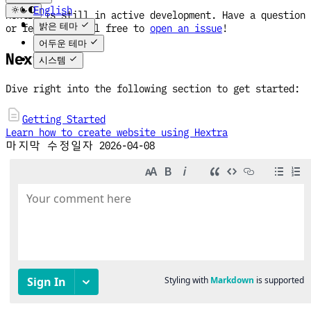
English
Hextra is still in active development. Have a question
한국어
밝은 테마
or feedback? Feel free to
open an issue
!
어두운 테마
Next
시스템
Dive right into the following section to get started:
Getting Started
Learn how to create website using Hextra
마지막 수정일자
2026-04-08