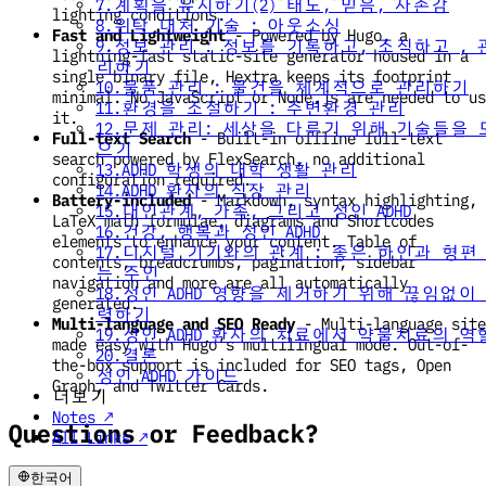
7.계획을 유지하기(2) 태도, 믿음, 자존감
lighting conditions.
8.위탁 대처 기술 : 아웃소싱
Fast and Lightweight
- Powered by Hugo, a
9.정보 관리 : 정보를 기록하고, 조직하고 , 
lightning-fast static-site generator housed in a
리하기
single binary file, Hextra keeps its footprint
10.물품 관리 : 물건을 체계적으로 관리하기
minimal. No JavaScript or Node.js are needed to us
11.환경을 조절하기 : 주변환경 관리
it.
12.문제 관리: 세상을 다루기 위해 기술들을 
Full-text Search
- Built-in offline full-text
으기
search powered by FlexSearch, no additional
13.ADHD 학생의 대학 생활 관리
configuration required.
14.ADHD 환자의 직장 관리
Battery-included
- Markdown, syntax highlighting,
15.대인관계, 가족, 그리고 성인 ADHD
LaTeX math formulae, diagrams and Shortcodes
16.건강, 행복과 성인 ADHD
elements to enhance your content. Table of
17.디지털 기기와의 관계 : 좋은 하인과 형편
contents, breadcrumbs, pagination, sidebar
는 주인
navigation and more are all automatically
18.성인 ADHD 영향을 제거하기 위해 끊임없이
generated.
력하기
Multi-language and SEO Ready
- Multi-language site
19.성인 ADHD 환자의 치료에서 약물치료의 역
made easy with Hugo’s multilingual mode. Out-of-
20.결론
the-box support is included for SEO tags, Open
성인 ADHD 가이드
Graph, and Twitter Cards.
더보기
Notes ↗
Questions or Feedback?
All Links ↗
한국어
❓