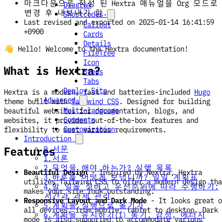
마크다운으로 작성 된 Hextra 매뉴얼을 Org 모드로
Diagram
변경 후 내보내기 함.
Shortcodes
Last revised and exported on 2025-01-14 16:41:59
Callout
+0900
Cards
Details
👋 Hello! Welcome to the Hextra documentation!
FileTree
Icon
What is Hextra?
Steps
Tabs
Deploy Site
Hextra is a modern, fast and batteries-included
Hugo
Advanced
theme built with
Tailwind CSS
. Designed for building
Multi-language
beautiful websites for documentation, blogs, and
Comments
websites, it provides out-of-the-box features and
Customization
flexibility to meet various requirements.
Introduction
Features
0.서문
1.서론
2.무엇을 해야 하는가? 실행 목록
Beautiful Design
- Inspired by Nextra, Hextra
3.하루를 어떻게 보냅니까? 일일 계획표
utilizes Tailwind CSS to offer a modern design tha
4.할 일을 정하고 우선순위에 따라 수행하기:
makes your site look outstanding.
시간과 과제 관리
Responsive Layout and Dark Mode
- It looks great o
5.계획을 실행으로 옮기기
all devices, from mobile, tablet to desktop. Dark
6.계획을 유지하기(1) 동기, 감정, 에너지
mode is also supported to accommodate various