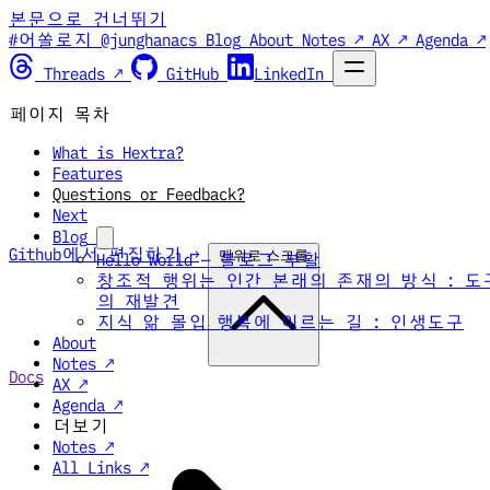
본문으로 건너뛰기
#어쏠로지 @junghanacs
Blog
About
Notes ↗
AX ↗
Agenda ↗
Threads ↗
GitHub
LinkedIn
페이지 목차
What is Hextra?
Features
Questions or Feedback?
Next
Blog
Github에서 편집하기 →
맨위로 스크롤
Hello World — 블로그 부활
창조적 행위는 인간 본래의 존재의 방식 : 도
의 재발견
지식 앎 몰입 행복에 이르는 길 : 인생도구
About
Notes ↗
Docs
AX ↗
Agenda ↗
더보기
Notes ↗
All Links ↗