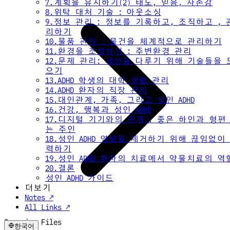
7.계획을 유지하기(2) 태도, 믿음, 자존감
8.위탁 대처 기술 : 아웃소싱
9.정보 관리 : 정보를 기록하고, 조직하고 , 
리하기
10.물품 관리 : 물건을 체계적으로 관리하기
11.환경을 조절하기 : 주변환경 관리
12.문제 관리: 세상을 다루기 위해 기술들을 
으기
13.ADHD 학생의 대학 생활 관리
14.ADHD 환자의 직장 관리
15.대인관계, 가족, 그리고 성인 ADHD
16.건강, 행복과 성인 ADHD
17.디지털 기기와의 관계 : 좋은 하인과 형편
는 주인
18.성인 ADHD 영향을 제거하기 위해 끊임없이
력하기
19.성인 ADHD 환자의 치료에서 약물치료의 역
20.결론
성인 ADHD 가이드
더보기
Notes ↗
All Links ↗
Organize Files
한국어