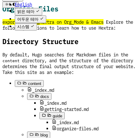
English
Organize Files
한국어
밝은 테마
어두운 테마
exported by orghextra on Org_Mode & Emacs
Explore the
시스템
following sections to learn how to use Hextra:
Directory Structure
By default, Hugo searches for Markdown files in the
directory, and the structure of the directory
content
determines the final output structure of your website.
Take this site as an example:
content
_index.md
docs
_index.md
getting-started.md
guide
_index.md
organize-files.md
blog