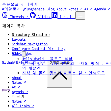
본문으로 건너뛰기
#어쏠로지 @junghanacs
Blog
About
Notes ↗
AX ↗
Agenda ↗
Threads ↗
GitHub
LinkedIn
페이지 목차
Directory Structure
Layouts
Sidebar Navigation
Configure Content Directory
Add Images
Blog
Hello World — 블로그 부활
Github에서 편집하기 →
맨위로 스크롤
창조적 행위는 인간 본래의 존재의 방식 : 도
의 재발견
지식 앎 몰입 행복에 이르는 길 : 인생도구
About
Notes ↗
AX ↗
Docs
Agenda ↗
더보기
Notes ↗
All Links ↗