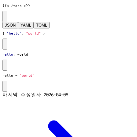
{{< /tabs >}}
JSON
YAML
TOML
{
"hello"
:
"world"
}
hello
:
world
hello
=
"world"
마지막 수정일자
2026-04-08