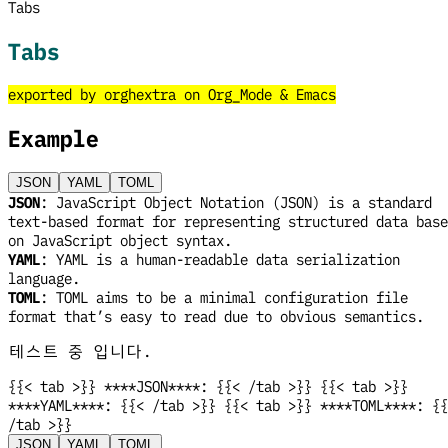
Tabs
Tabs
exported by orghextra on Org_Mode & Emacs
Example
JSON
YAML
TOML
JSON
: JavaScript Object Notation (JSON) is a standard
text-based format for representing structured data base
on JavaScript object syntax.
YAML
: YAML is a human-readable data serialization
language.
TOML
: TOML aims to be a minimal configuration file
format that’s easy to read due to obvious semantics.
테스트 중 입니다.
{{< tab >}} ****JSON****: {{< /tab >}} {{< tab >}}
****YAML****: {{< /tab >}} {{< tab >}} ****TOML****: {{
/tab >}}
JSON
YAML
TOML