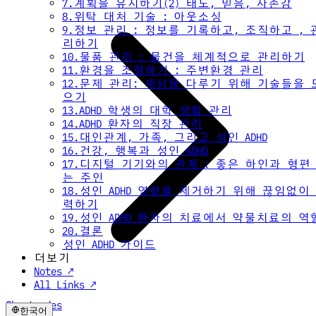
7.계획을 유지하기(2) 태도, 믿음, 자존감
8.위탁 대처 기술 : 아웃소싱
9.정보 관리 : 정보를 기록하고, 조직하고 , 
리하기
10.물품 관리 : 물건을 체계적으로 관리하기
11.환경을 조절하기 : 주변환경 관리
12.문제 관리: 세상을 다루기 위해 기술들을 
으기
13.ADHD 학생의 대학 생활 관리
14.ADHD 환자의 직장 관리
15.대인관계, 가족, 그리고 성인 ADHD
16.건강, 행복과 성인 ADHD
17.디지털 기기와의 관계 : 좋은 하인과 형편
는 주인
18.성인 ADHD 영향을 제거하기 위해 끊임없이
력하기
19.성인 ADHD 환자의 치료에서 약물치료의 역
20.결론
성인 ADHD 가이드
더보기
Notes ↗
All Links ↗
Shortcodes
한국어