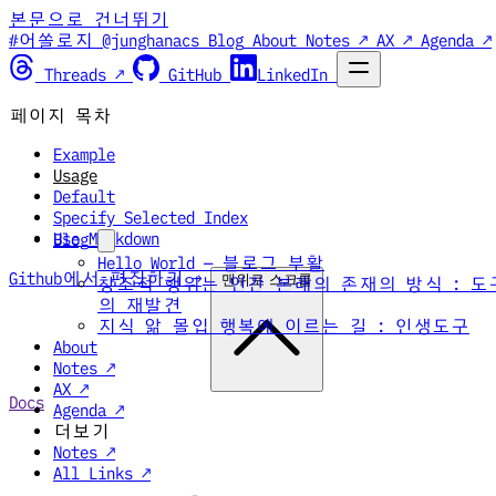
본문으로 건너뛰기
#어쏠로지 @junghanacs
Blog
About
Notes ↗
AX ↗
Agenda ↗
Threads ↗
GitHub
LinkedIn
페이지 목차
Example
Usage
Default
Specify Selected Index
Use Markdown
Blog
Hello World — 블로그 부활
Github에서 편집하기 →
맨위로 스크롤
창조적 행위는 인간 본래의 존재의 방식 : 도
의 재발견
지식 앎 몰입 행복에 이르는 길 : 인생도구
About
Notes ↗
AX ↗
Docs
Agenda ↗
더보기
Notes ↗
All Links ↗