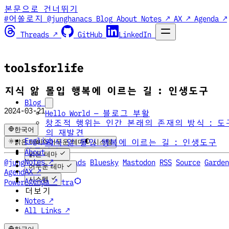
본문으로 건너뛰기
#어쏠로지 @junghanacs
Blog
About
Notes ↗
AX ↗
Agenda ↗
Threads ↗
GitHub
LinkedIn
toolsforlife
지식 앎 몰입 행복에 이르는 길 : 인생도구
Blog
2024-03-21
Hello World — 블로그 부활
창조적 행위는 인간 본래의 존재의 방식 : 도
한국어
의 재발견
English
지식 앎 몰입 행복에 이르는 길 : 인생도구
밝은 테마
어두운 테마
시스템
한국어
About
밝은 테마
Notes ↗
@junghan0611
Threads
Bluesky
Mastodon
RSS
Source
Garden
어두운 테마
AX ↗
Agenda
AX
시스템
Agenda ↗
Powered by Hextra
더보기
Notes ↗
All Links ↗